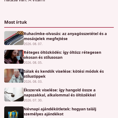
Most írtuk
Ruhacímke-olvasás: az anyagösszetétel és a
mosásjelek megfejtése
2026. 08. 07.
Réteges öltözködés: így öltözz rétegesen
okosan és stílusosan
2026. 08. 05.
Sálak és kendők viselése: kötési módok és
stílustippek
2026. 08. 03.
Ékszerek viselése: így hangold össze a
napszakkal, alkalommal és öltözékkel
2026. 07. 30.
Névnapi ajándékötletek: hogyan találj
személyes ajándékot