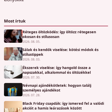
Most írtuk
Réteges öltözködés: így öltözz rétegesen
okosan és stílusosan
2026. 08. 05.
Sálak és kendők viselése: kötési módok és
stílustippek
2026. 08. 03.
Ékszerek viselése: így hangold össze a
napszakkal, alkalommal és öltözékkel
2026. 07. 30.
Névnapi ajándékötletek: hogyan találj
személyes ajándékot
2026. 07. 28.
Black Friday csapdák: így ismered fel a valódi
akciót a hamis leárazások között