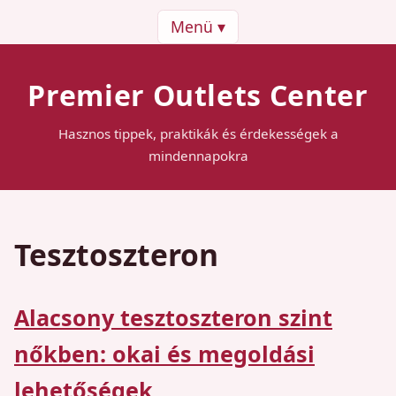
Menü ▾
Premier Outlets Center
Hasznos tippek, praktikák és érdekességek a
mindennapokra
Tesztoszteron
Alacsony tesztoszteron szint
nőkben: okai és megoldási
lehetőségek