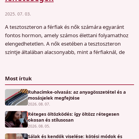
2025. 07. 03.
A tesztoszteron a férfiak és nők számára egyaránt
fontos hormon, amely számos élettani folyamathoz
elengedhetetlen. A nők esetében a tesztoszteron
szintje általában alacsonyabb, mint a férfiaknál, de
Most írtuk
Ruhacímke-olvasás: az anyagösszetétel és a
mosásjelek megfejtése
2026. 08. 07.
Réteges öltözködés: így öltözz rétegesen
okosan és stílusosan
2026. 08. 05.
Sálak és kendők viselése: kötési módok és