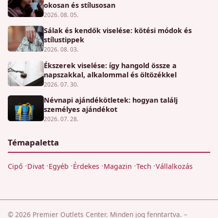
okosan és stílusosan
2026. 08. 05.
Sálak és kendők viselése: kötési módok és
stílustippek
2026. 08. 03.
Ékszerek viselése: így hangold össze a
napszakkal, alkalommal és öltözékkel
2026. 07. 30.
Névnapi ajándékötletek: hogyan találj
személyes ajándékot
2026. 07. 28.
Témapaletta
Cipő
Divat
Egyéb
Érdekes
Magazin
Tech
Vállalkozás
© 2026 Premier Outlets Center. Minden jog fenntartva.
–