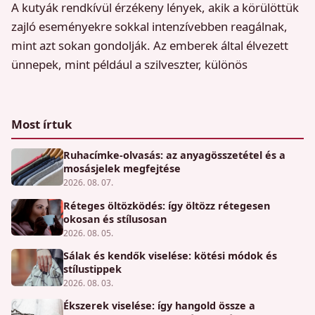
A kutyák rendkívül érzékeny lények, akik a körülöttük
zajló eseményekre sokkal intenzívebben reagálnak,
mint azt sokan gondolják. Az emberek által élvezett
ünnepek, mint például a szilveszter, különös
Most írtuk
Ruhacímke-olvasás: az anyagösszetétel és a
mosásjelek megfejtése
2026. 08. 07.
Réteges öltözködés: így öltözz rétegesen
okosan és stílusosan
2026. 08. 05.
Sálak és kendők viselése: kötési módok és
stílustippek
2026. 08. 03.
Ékszerek viselése: így hangold össze a