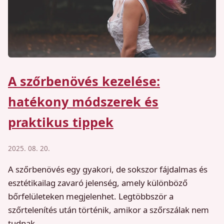
A szőrbenövés kezelése:
hatékony módszerek és
praktikus tippek
2025. 08. 20.
A szőrbenövés egy gyakori, de sokszor fájdalmas és
esztétikailag zavaró jelenség, amely különböző
bőrfelületeken megjelenhet. Legtöbbször a
szőrtelenítés után történik, amikor a szőrszálak nem
tudnak