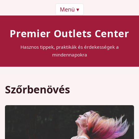
Menü ▾
Premier Outlets Center
Hasznos tippek, praktikák és érdekességek a
mindennapokra
Szőrbenövés