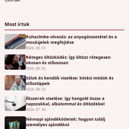
Most írtuk
Ruhacímke-olvasás: az anyagösszetétel és a
mosásjelek megfejtése
2026. 08. 07.
Réteges öltözködés: így öltözz rétegesen
okosan és stílusosan
2026. 08. 05.
Sálak és kendők viselése: kötési módok és
stílustippek
2026. 08. 03.
Ékszerek viselése: így hangold össze a
napszakkal, alkalommal és öltözékkel
2026. 07. 30.
Névnapi ajándékötletek: hogyan találj
személyes ajándékot