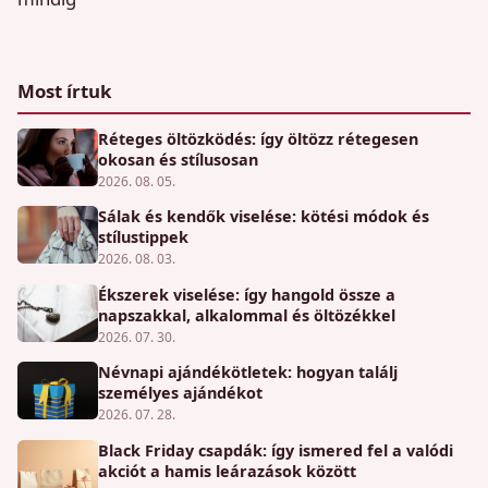
Most írtuk
Réteges öltözködés: így öltözz rétegesen
okosan és stílusosan
2026. 08. 05.
Sálak és kendők viselése: kötési módok és
stílustippek
2026. 08. 03.
Ékszerek viselése: így hangold össze a
napszakkal, alkalommal és öltözékkel
2026. 07. 30.
Névnapi ajándékötletek: hogyan találj
személyes ajándékot
2026. 07. 28.
Black Friday csapdák: így ismered fel a valódi
akciót a hamis leárazások között