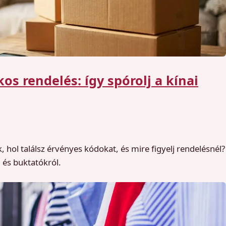
 rendelés: így spórolj a kínai
l találsz érvényes kódokat, és mire figyelj rendelésnél?
 és buktatókról.