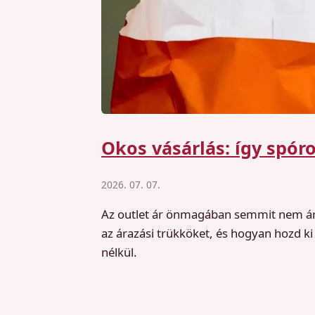
Okos vásárlás: így spór
2026. 07. 07.
Az outlet ár önmagában semmit nem árul
az árazási trükköket, és hogyan hozd ki
nélkül.