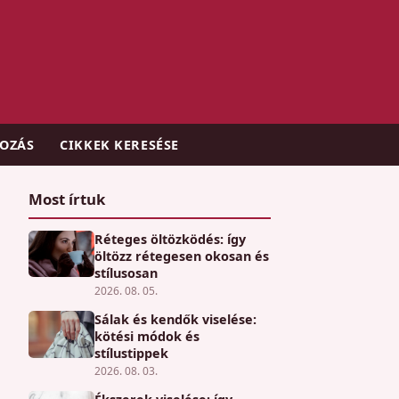
KOZÁS
CIKKEK KERESÉSE
Most írtuk
Réteges öltözködés: így
öltözz rétegesen okosan és
stílusosan
2026. 08. 05.
Sálak és kendők viselése:
kötési módok és
stílustippek
2026. 08. 03.