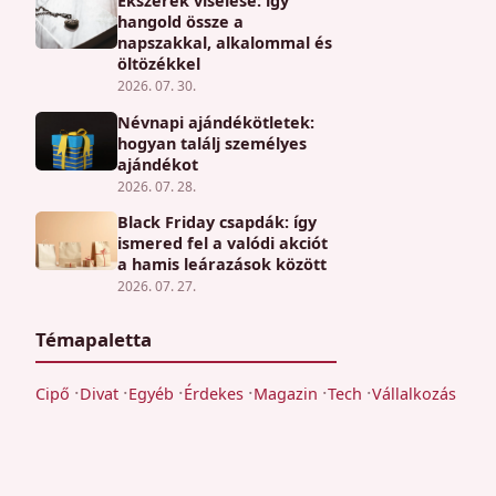
Ékszerek viselése: így
hangold össze a
napszakkal, alkalommal és
öltözékkel
2026. 07. 30.
Névnapi ajándékötletek:
hogyan találj személyes
ajándékot
2026. 07. 28.
Black Friday csapdák: így
ismered fel a valódi akciót
a hamis leárazások között
2026. 07. 27.
Témapaletta
Cipő
Divat
Egyéb
Érdekes
Magazin
Tech
Vállalkozás