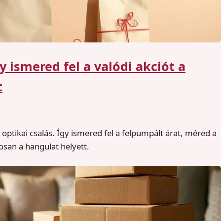
y ismered fel a valódi akciót a
t
ptikai csalás. Így ismered fel a felpumpált árat, méred a
osan a hangulat helyett.