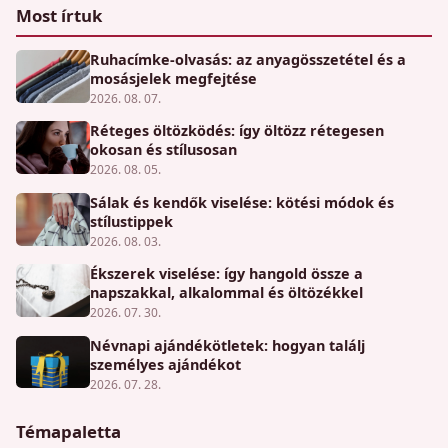
Most írtuk
Ruhacímke-olvasás: az anyagösszetétel és a
mosásjelek megfejtése
2026. 08. 07.
Réteges öltözködés: így öltözz rétegesen
okosan és stílusosan
2026. 08. 05.
Sálak és kendők viselése: kötési módok és
stílustippek
2026. 08. 03.
Ékszerek viselése: így hangold össze a
napszakkal, alkalommal és öltözékkel
2026. 07. 30.
Névnapi ajándékötletek: hogyan találj
személyes ajándékot
2026. 07. 28.
Témapaletta