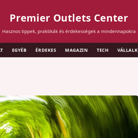
Premier Outlets Center
Hasznos tippek, praktikák és érdekességek a mindennapokra
AT
EGYÉB
ÉRDEKES
MAGAZIN
TECH
VÁLLAL