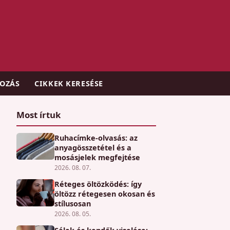
KOZÁS
CIKKEK KERESÉSE
Most írtuk
Ruhacímke-olvasás: az
anyagösszetétel és a
mosásjelek megfejtése
2026. 08. 07.
Réteges öltözködés: így
öltözz rétegesen okosan és
stílusosan
2026. 08. 05.