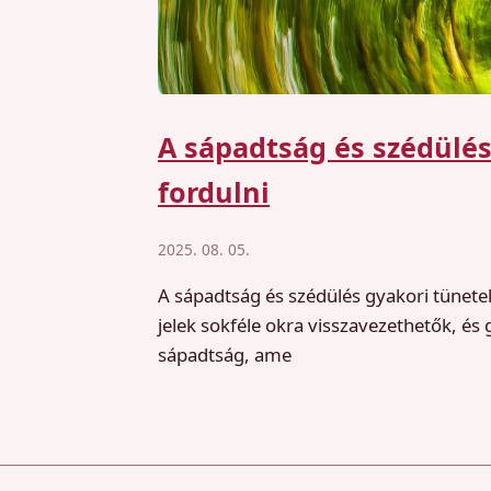
A sápadtság és szédülé
fordulni
2025. 08. 05.
A sápadtság és szédülés gyakori tünete
jelek sokféle okra visszavezethetők, és
sápadtság, ame