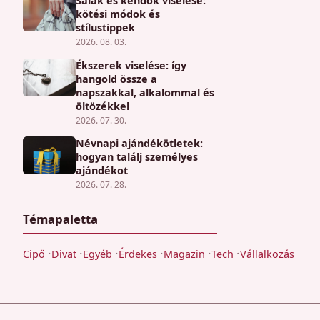
Sálak és kendők viselése:
kötési módok és
stílustippek
2026. 08. 03.
Ékszerek viselése: így
hangold össze a
napszakkal, alkalommal és
öltözékkel
2026. 07. 30.
Névnapi ajándékötletek:
hogyan találj személyes
ajándékot
2026. 07. 28.
Témapaletta
Cipő
Divat
Egyéb
Érdekes
Magazin
Tech
Vállalkozás