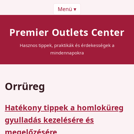
Menü ▾
Premier Outlets Center
Hasznos tippek, praktikák és érdekességek a
mindennapokra
Orrüreg
Hatékony tippek a homloküreg
gyulladás kezelésére és
megelőzésére