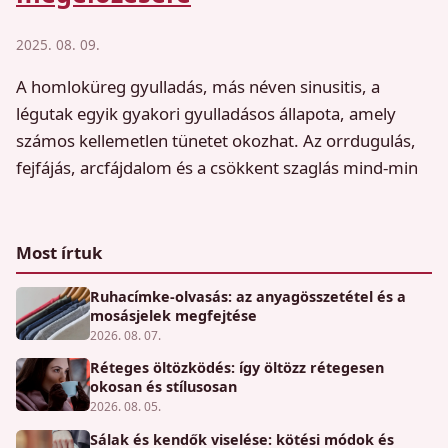
2025. 08. 09.
A homloküreg gyulladás, más néven sinusitis, a
légutak egyik gyakori gyulladásos állapota, amely
számos kellemetlen tünetet okozhat. Az orrdugulás,
fejfájás, arcfájdalom és a csökkent szaglás mind-min
Most írtuk
Ruhacímke-olvasás: az anyagösszetétel és a
mosásjelek megfejtése
2026. 08. 07.
Réteges öltözködés: így öltözz rétegesen
okosan és stílusosan
2026. 08. 05.
Sálak és kendők viselése: kötési módok és