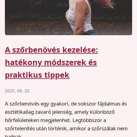
A szőrbenövés kezelése:
hatékony módszerek és
praktikus tippek
2025. 08. 20.
A szőrbenövés egy gyakori, de sokszor fájdalmas és
esztétikailag zavaró jelenség, amely különböző
bőrfelületeken megjelenhet. Legtöbbször a
szőrtelenítés után történik, amikor a szőrszálak nem
tudnak