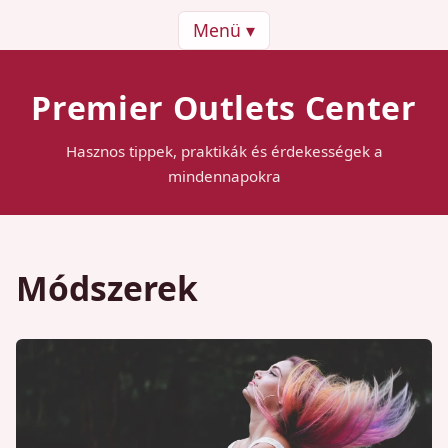
Menü ▾
Premier Outlets Center
Hasznos tippek, praktikák és érdekességek a
mindennapokra
Módszerek