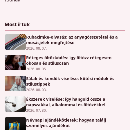
Most írtuk
Ruhacímke-olvasás: az anyagösszetétel és a
mosásjelek megfejtése
2026. 08. 07.
Réteges öltözködés: így öltözz rétegesen
okosan és stílusosan
2026. 08. 05.
Sálak és kendők viselése: kötési módok és
stílustippek
2026. 08. 03.
Ékszerek viselése: így hangold össze a
napszakkal, alkalommal és öltözékkel
2026. 07. 30.
Névnapi ajándékötletek: hogyan találj
személyes ajándékot