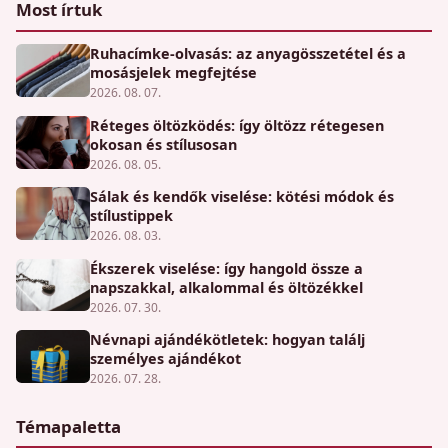
Most írtuk
Ruhacímke-olvasás: az anyagösszetétel és a
mosásjelek megfejtése
2026. 08. 07.
Réteges öltözködés: így öltözz rétegesen
okosan és stílusosan
2026. 08. 05.
Sálak és kendők viselése: kötési módok és
stílustippek
2026. 08. 03.
Ékszerek viselése: így hangold össze a
napszakkal, alkalommal és öltözékkel
2026. 07. 30.
Névnapi ajándékötletek: hogyan találj
személyes ajándékot
2026. 07. 28.
Témapaletta