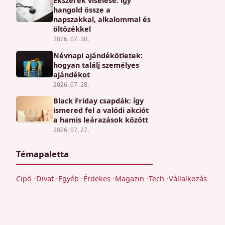
Ékszerek viselése: így
hangold össze a
napszakkal, alkalommal és
öltözékkel
2026. 07. 30.
Névnapi ajándékötletek:
hogyan találj személyes
ajándékot
2026. 07. 28.
Black Friday csapdák: így
ismered fel a valódi akciót
a hamis leárazások között
2026. 07. 27.
Témapaletta
Cipő
Divat
Egyéb
Érdekes
Magazin
Tech
Vállalkozás