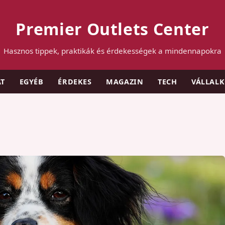
Premier Outlets Center
Hasznos tippek, praktikák és érdekességek a mindennapokra
AT
EGYÉB
ÉRDEKES
MAGAZIN
TECH
VÁLLAL