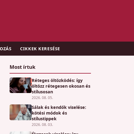
KOZÁS
CIKKEK KERESÉSE
Most írtuk
Réteges öltözködés: így
öltözz rétegesen okosan és
stílusosan
2026. 08. 05.
Sálak és kendők viselése:
kötési módok és
stílustippek
2026. 08. 03.