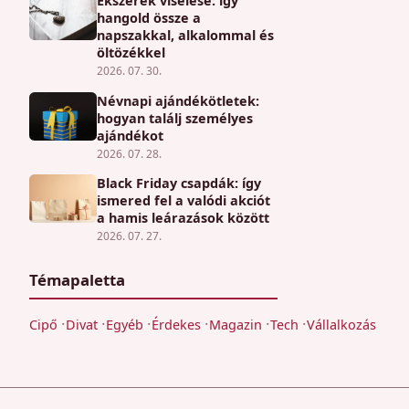
Ékszerek viselése: így
hangold össze a
napszakkal, alkalommal és
öltözékkel
2026. 07. 30.
Névnapi ajándékötletek:
hogyan találj személyes
ajándékot
2026. 07. 28.
Black Friday csapdák: így
ismered fel a valódi akciót
a hamis leárazások között
2026. 07. 27.
Témapaletta
Cipő
Divat
Egyéb
Érdekes
Magazin
Tech
Vállalkozás