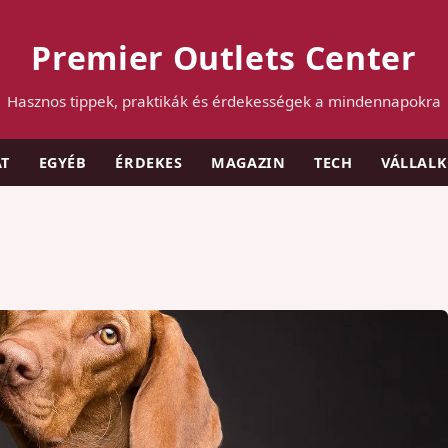
Premier Outlets Center
Hasznos tippek, praktikák és érdekességek a mindennapokra
AT
EGYÉB
ÉRDEKES
MAGAZIN
TECH
VÁLLAL