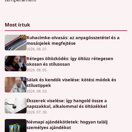
Most írtuk
Ruhacímke-olvasás: az anyagösszetétel és a
mosásjelek megfejtése
2026. 08. 07.
Réteges öltözködés: így öltözz rétegesen
okosan és stílusosan
2026. 08. 05.
Sálak és kendők viselése: kötési módok és
stílustippek
2026. 08. 03.
Ékszerek viselése: így hangold össze a
napszakkal, alkalommal és öltözékkel
2026. 07. 30.
Névnapi ajándékötletek: hogyan találj
személyes ajándékot