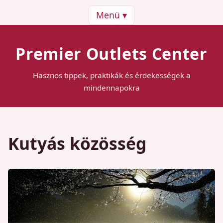
Menü ▾
Premier Outlets Center
Hasznos tippek, praktikák és érdekességek a
mindennapokra
Kutyás közösség