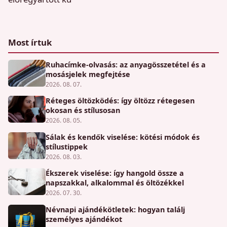
Most írtuk
Ruhacímke-olvasás: az anyagösszetétel és a
mosásjelek megfejtése
2026. 08. 07.
Réteges öltözködés: így öltözz rétegesen
okosan és stílusosan
2026. 08. 05.
Sálak és kendők viselése: kötési módok és
stílustippek
2026. 08. 03.
Ékszerek viselése: így hangold össze a
napszakkal, alkalommal és öltözékkel
2026. 07. 30.
Névnapi ajándékötletek: hogyan találj
személyes ajándékot