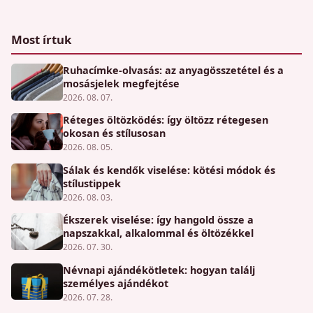
Most írtuk
Ruhacímke-olvasás: az anyagösszetétel és a
mosásjelek megfejtése
2026. 08. 07.
Réteges öltözködés: így öltözz rétegesen
okosan és stílusosan
2026. 08. 05.
Sálak és kendők viselése: kötési módok és
stílustippek
2026. 08. 03.
Ékszerek viselése: így hangold össze a
napszakkal, alkalommal és öltözékkel
2026. 07. 30.
Névnapi ajándékötletek: hogyan találj
személyes ajándékot
2026. 07. 28.