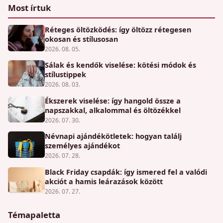
Most írtuk
Réteges öltözködés: így öltözz rétegesen
okosan és stílusosan
2026. 08. 05.
Sálak és kendők viselése: kötési módok és
stílustippek
2026. 08. 03.
Ékszerek viselése: így hangold össze a
napszakkal, alkalommal és öltözékkel
2026. 07. 30.
Névnapi ajándékötletek: hogyan találj
személyes ajándékot
2026. 07. 28.
Black Friday csapdák: így ismered fel a valódi
akciót a hamis leárazások között
2026. 07. 27.
Témapaletta