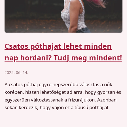
Csatos póthajat lehet minden
nap hordani? Tudj meg mindent!
2025. 06. 14.
A csatos póthaj egyre népszerűbb választás a nők
körében, hiszen lehetőséget ad arra, hogy gyorsan és
egyszerűen változtassanak a frizurájukon. Azonban
sokan kérdezik, hogy vajon ez a típusú póthaj al