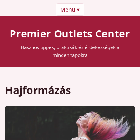
Menü ▾
Premier Outlets Center
Hasznos tippek, praktikák és érdekességek a
mindennapokra
Hajformázás