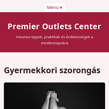
Menü ▾
Premier Outlets Center
Hasznos tippek, praktikák és érdekességek a
mindennapokra
Gyermekkori szorongás