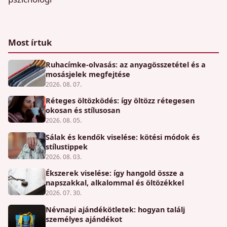
Most írtuk
Ruhacímke-olvasás: az anyagösszetétel és a
mosásjelek megfejtése
2026. 08. 07.
Réteges öltözködés: így öltözz rétegesen
okosan és stílusosan
2026. 08. 05.
Sálak és kendők viselése: kötési módok és
stílustippek
2026. 08. 03.
Ékszerek viselése: így hangold össze a
napszakkal, alkalommal és öltözékkel
2026. 07. 30.
Névnapi ajándékötletek: hogyan találj
személyes ajándékot