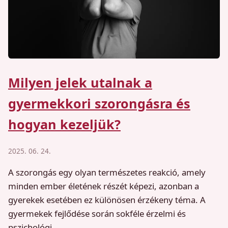
Milyen jelek utalnak a
gyermekkori szorongásra és
hogyan kezeljük?
2025. 06. 24.
A szorongás egy olyan természetes reakció, amely
minden ember életének részét képezi, azonban a
gyerekek esetében ez különösen érzékeny téma. A
gyermekek fejlődése során sokféle érzelmi és
pszichológi