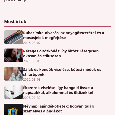
Most írtuk
Ruhacímke-olvasás: az anyagösszetétel és a
mosásjelek megfejtése
2026. 08. 07.
Réteges öltözködés: így öltözz rétegesen
okosan és stílusosan
2026. 08. 05.
Sálak és kendők viselése: kötési módok és
stílustippek
2026. 08. 03.
Ékszerek viselése: így hangold össze a
napszakkal, alkalommal és öltözékkel
2026. 07. 30.
Névnapi ajándékötletek: hogyan találj
személyes ajándékot