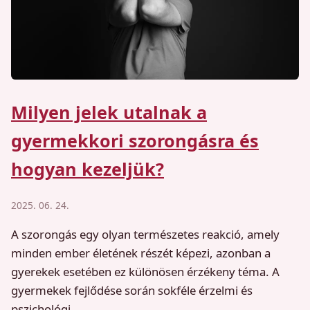
Milyen jelek utalnak a
gyermekkori szorongásra és
hogyan kezeljük?
2025. 06. 24.
A szorongás egy olyan természetes reakció, amely
minden ember életének részét képezi, azonban a
gyerekek esetében ez különösen érzékeny téma. A
gyermekek fejlődése során sokféle érzelmi és
pszichológi