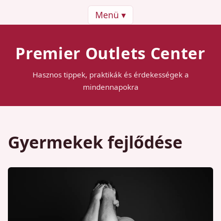
Menü ▾
Premier Outlets Center
Hasznos tippek, praktikák és érdekességek a
mindennapokra
Gyermekek fejlődése