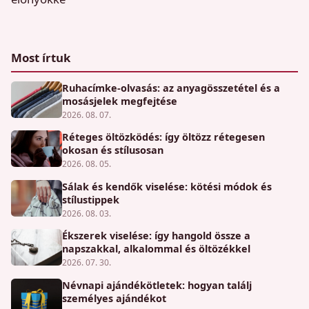
Most írtuk
Ruhacímke-olvasás: az anyagösszetétel és a
mosásjelek megfejtése
2026. 08. 07.
Réteges öltözködés: így öltözz rétegesen
okosan és stílusosan
2026. 08. 05.
Sálak és kendők viselése: kötési módok és
stílustippek
2026. 08. 03.
Ékszerek viselése: így hangold össze a
napszakkal, alkalommal és öltözékkel
2026. 07. 30.
Névnapi ajándékötletek: hogyan találj
személyes ajándékot