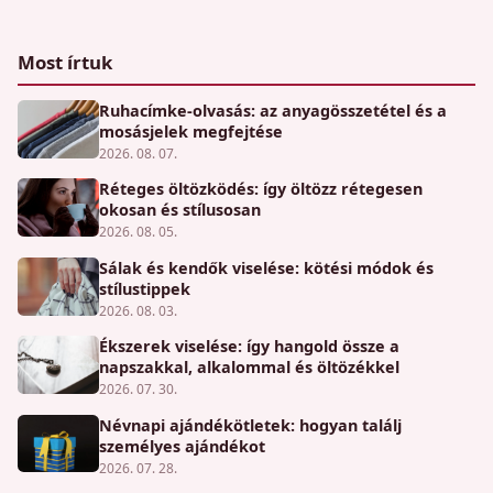
Most írtuk
Ruhacímke-olvasás: az anyagösszetétel és a
mosásjelek megfejtése
2026. 08. 07.
Réteges öltözködés: így öltözz rétegesen
okosan és stílusosan
2026. 08. 05.
Sálak és kendők viselése: kötési módok és
stílustippek
2026. 08. 03.
Ékszerek viselése: így hangold össze a
napszakkal, alkalommal és öltözékkel
2026. 07. 30.
Névnapi ajándékötletek: hogyan találj
személyes ajándékot
2026. 07. 28.