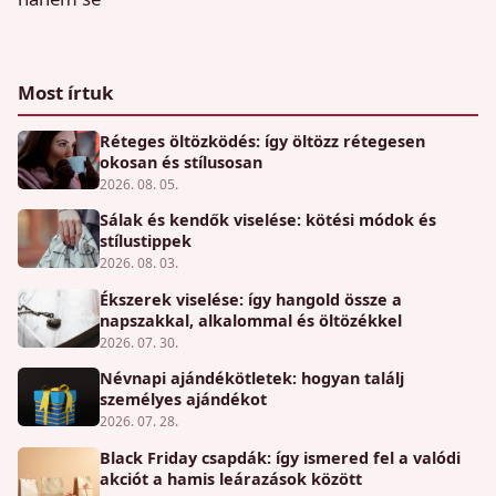
Most írtuk
Réteges öltözködés: így öltözz rétegesen
okosan és stílusosan
2026. 08. 05.
Sálak és kendők viselése: kötési módok és
stílustippek
2026. 08. 03.
Ékszerek viselése: így hangold össze a
napszakkal, alkalommal és öltözékkel
2026. 07. 30.
Névnapi ajándékötletek: hogyan találj
személyes ajándékot
2026. 07. 28.
Black Friday csapdák: így ismered fel a valódi
akciót a hamis leárazások között