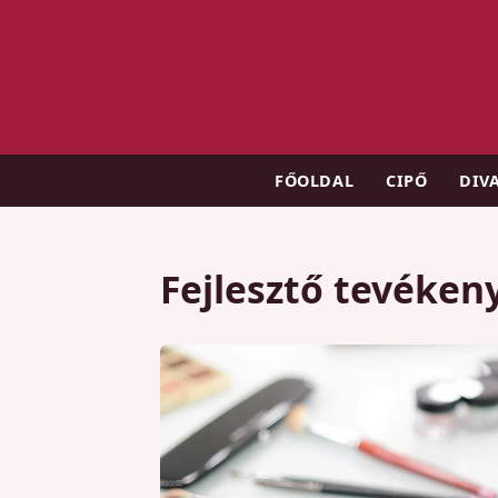
FŐOLDAL
CIPŐ
DIV
Fejlesztő tevéken