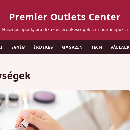
Premier Outlets Center
Hasznos tippek, praktikák és érdekességek a mindennapokra
AT
EGYÉB
ÉRDEKES
MAGAZIN
TECH
VÁLLAL
ységek