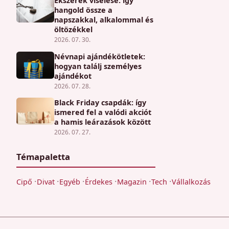
Ékszerek viselése: így
hangold össze a
napszakkal, alkalommal és
öltözékkel
2026. 07. 30.
Névnapi ajándékötletek:
hogyan találj személyes
ajándékot
2026. 07. 28.
Black Friday csapdák: így
ismered fel a valódi akciót
a hamis leárazások között
2026. 07. 27.
Témapaletta
Cipő
Divat
Egyéb
Érdekes
Magazin
Tech
Vállalkozás