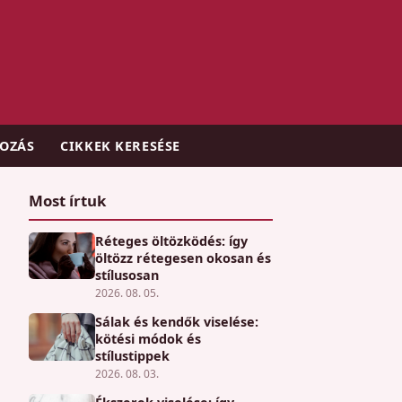
KOZÁS
CIKKEK KERESÉSE
Most írtuk
Réteges öltözködés: így
öltözz rétegesen okosan és
stílusosan
2026. 08. 05.
Sálak és kendők viselése:
kötési módok és
stílustippek
2026. 08. 03.