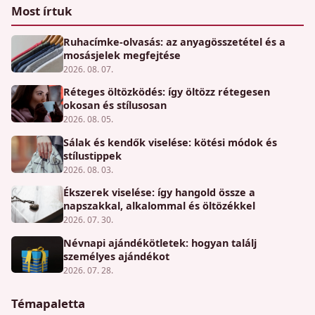
Most írtuk
Ruhacímke-olvasás: az anyagösszetétel és a
mosásjelek megfejtése
2026. 08. 07.
Réteges öltözködés: így öltözz rétegesen
okosan és stílusosan
2026. 08. 05.
Sálak és kendők viselése: kötési módok és
stílustippek
2026. 08. 03.
Ékszerek viselése: így hangold össze a
napszakkal, alkalommal és öltözékkel
2026. 07. 30.
Névnapi ajándékötletek: hogyan találj
személyes ajándékot
2026. 07. 28.
Témapaletta