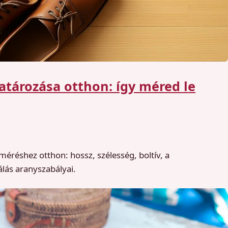
tározása otthon: így méred le
éréshez otthon: hossz, szélesség, boltív, a
álás aranyszabályai.