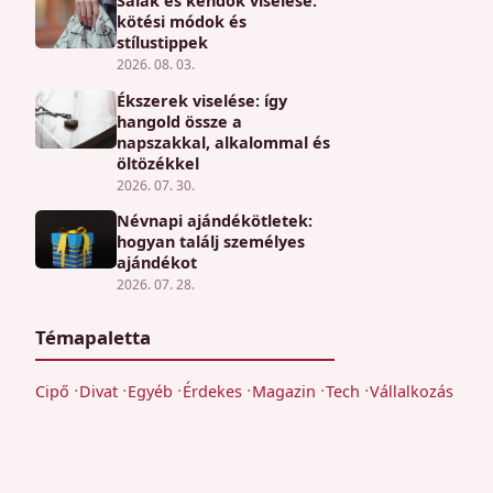
Sálak és kendők viselése:
kötési módok és
stílustippek
2026. 08. 03.
Ékszerek viselése: így
hangold össze a
napszakkal, alkalommal és
öltözékkel
2026. 07. 30.
Névnapi ajándékötletek:
hogyan találj személyes
ajándékot
2026. 07. 28.
Témapaletta
Cipő
Divat
Egyéb
Érdekes
Magazin
Tech
Vállalkozás