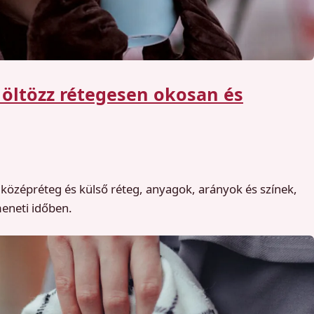
 öltözz rétegesen okosan és
, középréteg és külső réteg, anyagok, arányok és színek,
meneti időben.