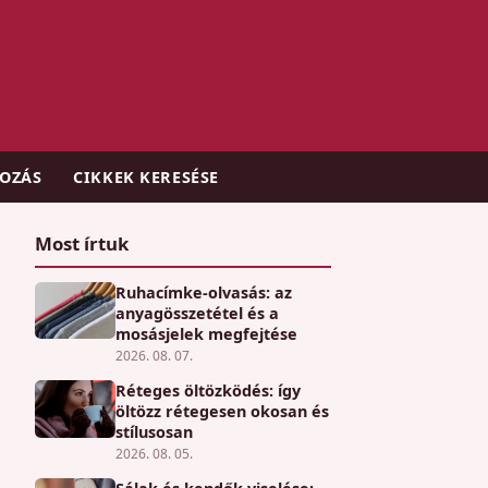
KOZÁS
CIKKEK KERESÉSE
Most írtuk
Ruhacímke-olvasás: az
anyagösszetétel és a
mosásjelek megfejtése
2026. 08. 07.
Réteges öltözködés: így
öltözz rétegesen okosan és
stílusosan
2026. 08. 05.