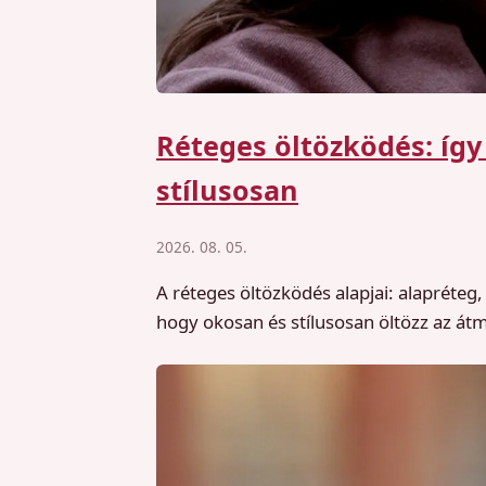
Réteges öltözködés: így
stílusosan
2026. 08. 05.
A réteges öltözködés alapjai: alapréteg
hogy okosan és stílusosan öltözz az át