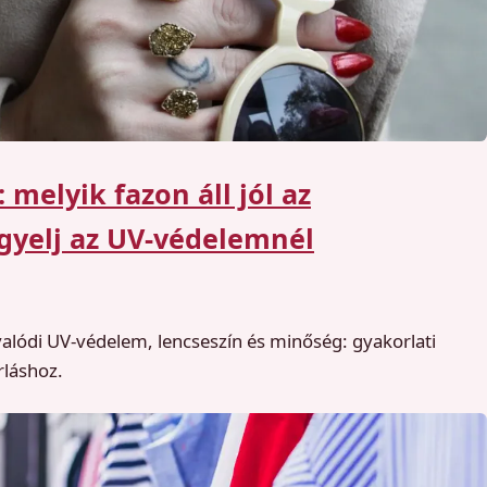
melyik fazon áll jól az
gyelj az UV-védelemnél
alódi UV-védelem, lencseszín és minőség: gyakorlati
láshoz.