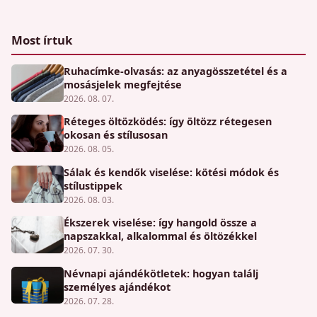
Most írtuk
Ruhacímke-olvasás: az anyagösszetétel és a
mosásjelek megfejtése
2026. 08. 07.
Réteges öltözködés: így öltözz rétegesen
okosan és stílusosan
2026. 08. 05.
Sálak és kendők viselése: kötési módok és
stílustippek
2026. 08. 03.
Ékszerek viselése: így hangold össze a
napszakkal, alkalommal és öltözékkel
2026. 07. 30.
Névnapi ajándékötletek: hogyan találj
személyes ajándékot
2026. 07. 28.