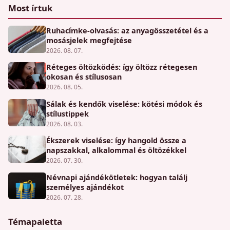
Most írtuk
Ruhacímke-olvasás: az anyagösszetétel és a
mosásjelek megfejtése
2026. 08. 07.
Réteges öltözködés: így öltözz rétegesen
okosan és stílusosan
2026. 08. 05.
Sálak és kendők viselése: kötési módok és
stílustippek
2026. 08. 03.
Ékszerek viselése: így hangold össze a
napszakkal, alkalommal és öltözékkel
2026. 07. 30.
Névnapi ajándékötletek: hogyan találj
személyes ajándékot
2026. 07. 28.
Témapaletta