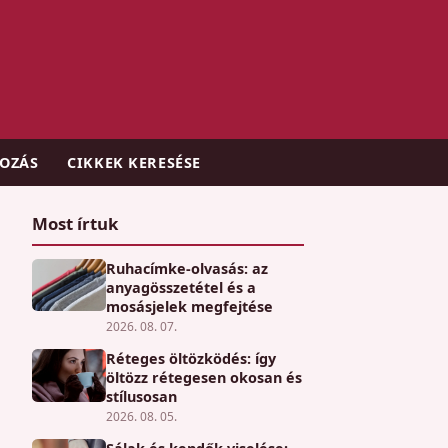
KOZÁS
CIKKEK KERESÉSE
Most írtuk
Ruhacímke-olvasás: az
anyagösszetétel és a
mosásjelek megfejtése
2026. 08. 07.
Réteges öltözködés: így
öltözz rétegesen okosan és
stílusosan
2026. 08. 05.