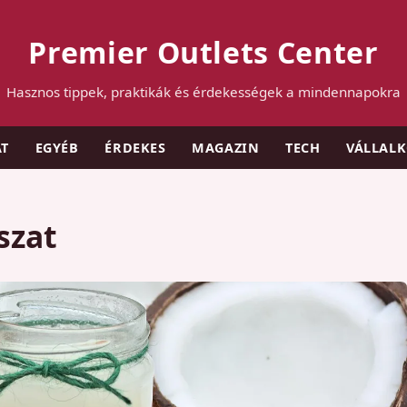
Premier Outlets Center
Hasznos tippek, praktikák és érdekességek a mindennapokra
AT
EGYÉB
ÉRDEKES
MAGAZIN
TECH
VÁLLAL
szat