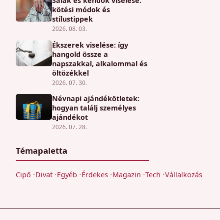
Sálak és kendők viselése:
kötési módok és
stílustippek
2026. 08. 03.
Ékszerek viselése: így
hangold össze a
napszakkal, alkalommal és
öltözékkel
2026. 07. 30.
Névnapi ajándékötletek:
hogyan találj személyes
ajándékot
2026. 07. 28.
Témapaletta
Cipő
Divat
Egyéb
Érdekes
Magazin
Tech
Vállalkozás