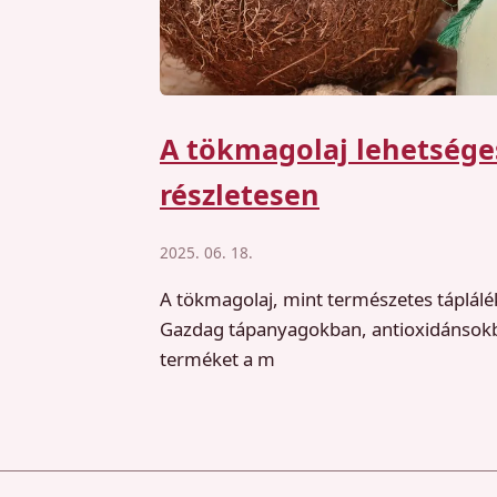
A tökmagolaj lehetsége
részletesen
2025. 06. 18.
A tökmagolaj, mint természetes táplálé
Gazdag tápanyagokban, antioxidánsokba
terméket a m