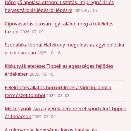
Bőrcipő ápolása otthon: tisztítás, impregnálás és
helyes tárolás lépésről lépésre
2026. 07. 10.
Cipővásárlás okosan: így találod meg a tökéletes
fazont
2026. 07. 09.
Szódabikarbóna: Hatékony megoldás az ágyi poloska
elleni harcban
2025. 10. 16.
Kiskutyák etetése: Tippek az egészséges fejlődés
érdekében
2025. 10. 10.
Félelmetes állatos horrorfilmek a Videán, ahol a
természet tombol
2025. 08. 08.
Mit tegyünk, ha a gyerek nem szeret sportolni? Tippek
és tanácsok
2025. 07. 04.
A tökmagolaj lehetséges káros hatásai és