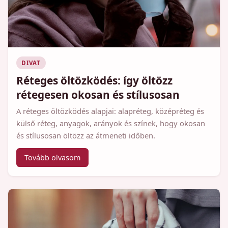
DIVAT
Réteges öltözködés: így öltözz
rétegesen okosan és stílusosan
A réteges öltözködés alapjai: alapréteg, középréteg és
külső réteg, anyagok, arányok és színek, hogy okosan
és stílusosan öltözz az átmeneti időben.
Tovább olvasom