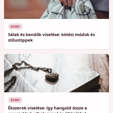
DIVAT
Sálak és kendők viselése: kötési módok és
stílustippek
DIVAT
Ékszerek viselése: így hangold össze a