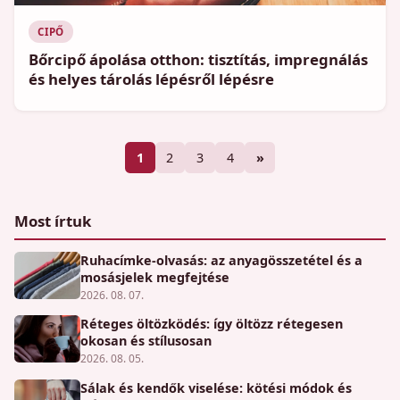
CIPŐ
Bőrcipő ápolása otthon: tisztítás, impregnálás
és helyes tárolás lépésről lépésre
1
2
3
4
»
Most írtuk
Ruhacímke-olvasás: az anyagösszetétel és a
mosásjelek megfejtése
2026. 08. 07.
Réteges öltözködés: így öltözz rétegesen
okosan és stílusosan
2026. 08. 05.
Sálak és kendők viselése: kötési módok és