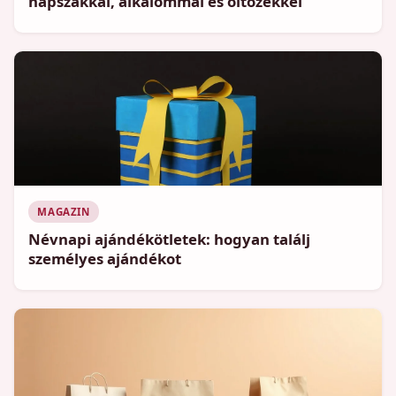
napszakkal, alkalommal és öltözékkel
MAGAZIN
Névnapi ajándékötletek: hogyan találj
személyes ajándékot