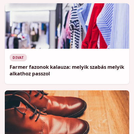
DIVAT
Farmer fazonok kalauza: melyik szabás melyik
alkathoz passzol